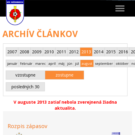
Toggle
navigat
ARCHÍV ČLÁNKOV
2007
2008
2009
2010
2011
2012
2013
2014
2015
2016
2
január
február
marec
apríl
máj
jún
júl
august
september
október
n
vzostupne
zostupne
posledných 30
V auguste 2013 zatiaľ nebola zverejnená žiadna
aktualita.
Rozpis zápasov