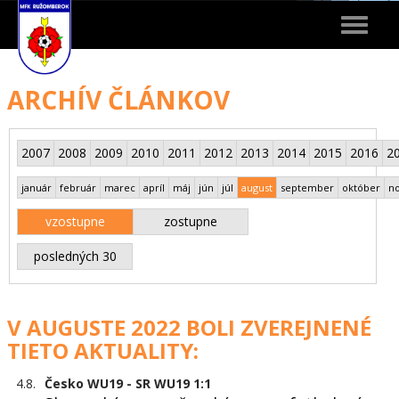
Toggle
navigat
ARCHÍV ČLÁNKOV
2007
2008
2009
2010
2011
2012
2013
2014
2015
2016
2
január
február
marec
apríl
máj
jún
júl
august
september
október
n
vzostupne
zostupne
posledných 30
V AUGUSTE 2022 BOLI ZVEREJNENÉ
TIETO AKTUALITY:
4.8.
Česko WU19 - SR WU19 1:1