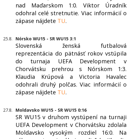
nad Maďarskom 1:0. Viktor Úradník
odohral celé stretnutie. Viac informácií o
zápase nájdete
TU
.
25.8.
Nórsko WU15 - SR WU15 3:1
Slovenská ženská futbalová
reprezentácia do pätnásť rokov vstúpila
do turnaja UEFA Development v
Chorvátsku prehrou s Nórskom 1:3.
Klaudia Krúpová a Victoria Havalec
odohrali druhý polčas. Viac informácií o
zápase nájdete
TU
.
27.8.
Moldavsko WU15 - SR WU15 0:16
SR WU15 v druhom vystúpení na turnaji
UEFA Development v Chorvátsku zdolala
Moldavsko vysokým rozdiel 16:0. Na