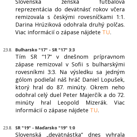
Slovenská ženská futbalová
reprezentácia do devätnásť rokov včera
remizovala s českými rovesníčkami 1:1.
Darina Hrúziková odohrala druhý polčas.
Viac informácií o zápase nájdete
TU
.
23.8.
Bulharsko "17" - SR "17" 3:3
Tím SR “17“ v dnešnom prípravnom
zápase remizoval v Sofii s bulharskými
rovesníkmi 3:3. Na výsledku sa jedným
gólom podieľal náš hráč Daniel Lopušek,
ktorý hral do 87. minúty. Okrem neho
odohral celý duel Peter Majerčík a do 72.
minúty hral Leopold Mizerák. Viac
informácií o zápase nájdete
TU
.
23.8.
SR "19" - Maďarsko "19" 1:0
Slovenská „devätnástka“ dnes vyhrala