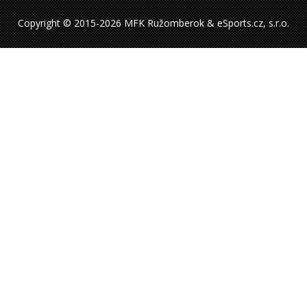
Copyright © 2015-2026 MFK Ružomberok & eSports.cz, s.r.o.