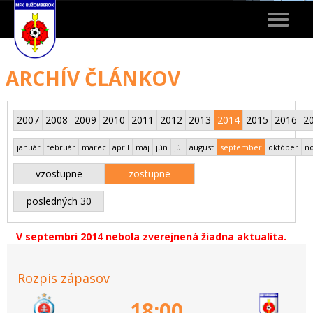
Toggle
navigat
ARCHÍV ČLÁNKOV
2007
2008
2009
2010
2011
2012
2013
2014
2015
2016
2
január
február
marec
apríl
máj
jún
júl
august
september
október
n
vzostupne
zostupne
posledných 30
V septembri 2014 nebola zverejnená žiadna aktualita.
Rozpis zápasov
18:00