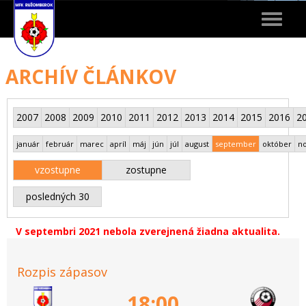
Toggle
navigat
ARCHÍV ČLÁNKOV
2007
2008
2009
2010
2011
2012
2013
2014
2015
2016
2
január
február
marec
apríl
máj
jún
júl
august
september
október
n
vzostupne
zostupne
posledných 30
V septembri 2021 nebola zverejnená žiadna aktualita.
Rozpis zápasov
18:00