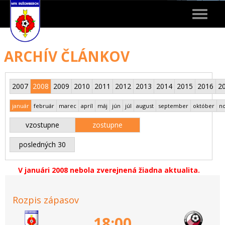
Toggle
navigat
ARCHÍV ČLÁNKOV
2007
2008
2009
2010
2011
2012
2013
2014
2015
2016
2
január
február
marec
apríl
máj
jún
júl
august
september
október
n
vzostupne
zostupne
posledných 30
V januári 2008 nebola zverejnená žiadna aktualita.
Rozpis zápasov
18:00