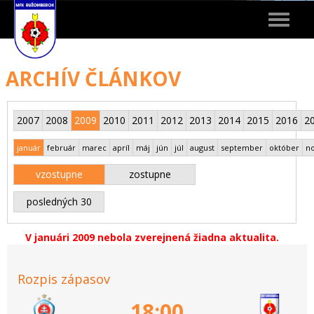
Toggle
navigat
ARCHÍV ČLÁNKOV
2007
2008
2009
2010
2011
2012
2013
2014
2015
2016
2
január
február
marec
apríl
máj
jún
júl
august
september
október
n
vzostupne
zostupne
posledných 30
V januári 2009 nebola zverejnená žiadna aktualita.
Rozpis zápasov
18:00