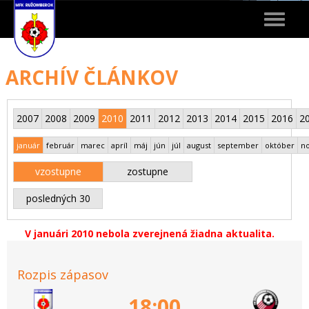
Toggle
navigat
ARCHÍV ČLÁNKOV
2007
2008
2009
2010
2011
2012
2013
2014
2015
2016
2
január
február
marec
apríl
máj
jún
júl
august
september
október
n
vzostupne
zostupne
posledných 30
V januári 2010 nebola zverejnená žiadna aktualita.
Rozpis zápasov
18:00