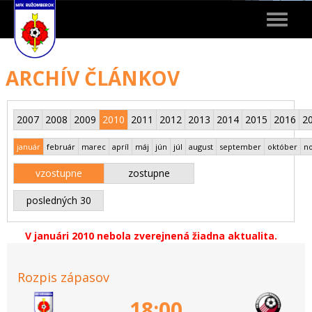
Toggle
navigat
ARCHÍV ČLÁNKOV
2007
2008
2009
2010
2011
2012
2013
2014
2015
2016
2
január
február
marec
apríl
máj
jún
júl
august
september
október
n
vzostupne
zostupne
posledných 30
V januári 2010 nebola zverejnená žiadna aktualita.
Rozpis zápasov
18:00