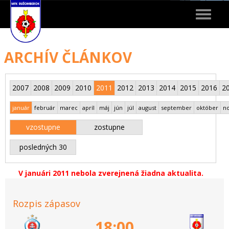
Toggle
navigat
ARCHÍV ČLÁNKOV
2007
2008
2009
2010
2011
2012
2013
2014
2015
2016
2
január
február
marec
apríl
máj
jún
júl
august
september
október
n
vzostupne
zostupne
posledných 30
V januári 2011 nebola zverejnená žiadna aktualita.
Rozpis zápasov
18:00