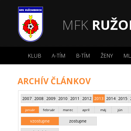
MFK
RUŽO
KLUB
A-TÍM
B-TÍM
ŽENY
ML
ARCHÍV ČLÁNKOV
2007
2008
2009
2010
2011
2012
2013
2014
2015
január
február
marec
apríl
máj
jún
vzostupne
zostupne