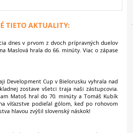
É TIETO AKTUALITY:
cia dnes v prvom z dvoch prípravných duelov
a Maslová hrala do 66. minúty. Viac o zápase
aji Development Cup v Bielorusku vyhrala nad
kladnej zostave všetci traja naši zástupcovia.
Adam Matoš hral do 70. minúty a Tomáš Kubík
na víťazstve podieľal gólom, keď po rohovom
va hlavou zvýšil slovenský náskok!