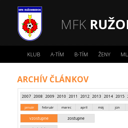
MFK
RUŽO
KLUB
A-TÍM
B-TÍM
ŽENY
ML
ARCHÍV ČLÁNKOV
2007
2008
2009
2010
2011
2012
2013
2014
2015
január
február
marec
apríl
máj
jún
vzostupne
zostupne