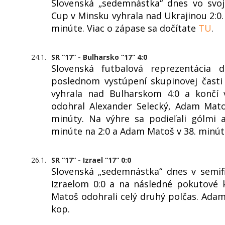
Slovenská „sedemnástka“ dnes vo sv
Cup v Minsku vyhrala nad Ukrajinou 2:0.
minúte. Viac o zápase sa dočítate
TU
.
24.1.
SR “17“ - Bulharsko “17“ 4:0
Slovenská futbalová reprezentácia
poslednom vystúpení skupinovej časti
vyhrala nad Bulharskom 4:0 a končí v
odohral Alexander Selecký, Adam Mat
minúty. Na výhre sa podieľali gólmi a
minúte na 2:0 a Adam Matoš v 38. minút
26.1.
SR “17“ - Izrael “17“ 0:0
Slovenská „sedemnástka“ dnes v semif
Izraelom 0:0 a na následné pokutové 
Matoš odohrali celý druhý polčas. Ada
kop.