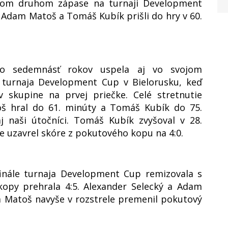
ojom druhom zápase na turnaji Development
 Adam Matoš a Tomáš Kubík prišli do hry v 60.
 do sedemnásť rokov uspela aj vo svojom
 turnaja Development Cup v Bielorusku, keď
 skupine na prvej priečke. Celé stretnutie
oš hral do 61. minúty a Tomáš Kubík do 75.
j naši útočníci. Tomáš Kubík zvyšoval v 28.
e uzavrel skóre z pokutového kopu na 4:0.
inále turnaja Development Cup remizovala s
kopy prehrala 4:5. Alexander Selecký a Adam
m Matoš navyše v rozstrele premenil pokutový