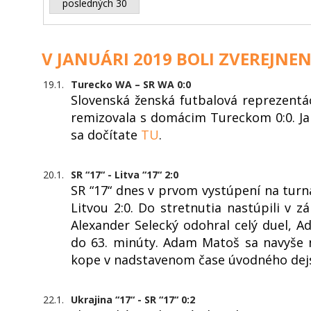
posledných 30
V JANUÁRI 2019 BOLI ZVEREJNEN
19.1.
Turecko WA – SR WA 0:0
Slovenská ženská futbalová reprezentá
remizovala s domácim Tureckom 0:0. Jan
sa dočítate
TU
.
20.1.
SR “17“ - Litva “17“ 2:0
SR “17“ dnes v prvom vystúpení na turn
Litvou 2:0. Do stretnutia nastúpili v zá
Alexander Selecký odohral celý duel, 
do 63. minúty. Adam Matoš sa navyše 
kope v nadstavenom čase úvodného dejst
22.1.
Ukrajina “17“ - SR “17“ 0:2