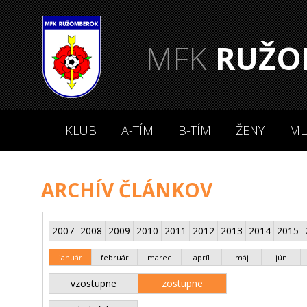
MFK
RUŽO
KLUB
A-TÍM
B-TÍM
ŽENY
ML
ARCHÍV ČLÁNKOV
2007
2008
2009
2010
2011
2012
2013
2014
2015
január
február
marec
apríl
máj
jún
vzostupne
zostupne