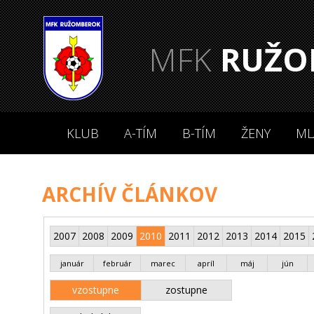
MFK
RUŽO
KLUB
A-TÍM
B-TÍM
ŽENY
ML
ARCHÍV ČLÁNKOV
2007
2008
2009
2010
2011
2012
2013
2014
2015
január
február
marec
apríl
máj
jún
vzostupne
zostupne