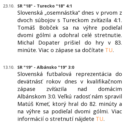
23.10.
SR "18" - Turecko "18" 4:1
Slovenská „osemnástka“ dnes v prvom z
dvoch súbojov s Tureckom zvíťazila 4:1.
Tomáš Bobček sa na výhre podieľal
dvomi gólmi a odohral celé stretnutie.
Michal Dopater prišiel do hry v 83.
minúte. Viac o zápase sa dočítate
TU
.
13.10.
SR "19" - Albánsko "19" 3:0
Slovenská futbalová reprezentácia do
devätnásť rokov dnes v kvalifikačnom
zápase zvíťazila nad domácim
Albánskom 3:0. Veľkú radosť nám spravil
Matúš Kmeť, ktorý hral do 82. minúty a
na výhre sa podieľal dvomi gólmi. Viac
informácií o stretnutí nájdete
TU
.