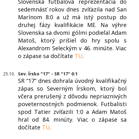
Slovenská futbalová reprezentácia do
sedemnásť rokov dnes zvíťazila nad San
Marínom 8:0 a už má istý postup do
druhej fázy kvalifikácie ME. Na výhre
Slovenska sa dvomi gólmi podieľal Adam
Matoš, ktorý prišiel do hry spolu s
Alexandrom Seleckým v 46. minúte. Viac
o zápase sa dočítate
TU
.
25.10.
Sev. Írsko "17" - SR "17" 0:1
SR “17“ dnes dohrala úvodný kvalifikačný
zápas so Severným Írskom, ktorý bol
včera prerušený z dôvodu nepriaznivých
poveternostných podmienok. Futbalisti
spod Tatier zvíťazili 1:0 a Adam Matoš
hral od 84. minúty. Viac o zápase sa
dočítate
TU
.