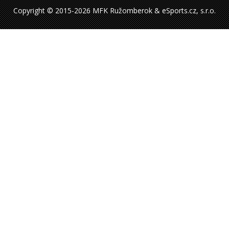
Copyright © 2015-2026 MFK Ružomberok & eSports.cz, s.r.o.