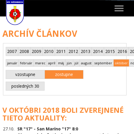
Toggle
navigat
ARCHÍV ČLÁNKOV
2007
2008
2009
2010
2011
2012
2013
2014
2015
2016
2
január
február
marec
apríl
máj
jún
júl
august
september
október
n
vzostupne
zostupne
posledných 30
V OKTÓBRI 2018 BOLI ZVEREJNENÉ
TIETO AKTUALITY:
27.10.
SR "17" - San Maríno "17" 8:0