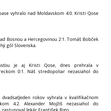
ase vyhralo nad Moldavskom 4:0. Kristi Qose
 nad Bosnou a Hercegovinou 2:1. Tomáš Bobček
uhý gól Slovenska.
asťou je aj Kristi Qose, dnes prehrala v
eckom 0:1. Náš stredopoliar nezasiahol do
 dvadsaťjeden rokov vyhrala v kvalifikačnom
kom 4:2. Alexander Mojžiš nezasiahol do
 zastupoval lekár František Rigo.