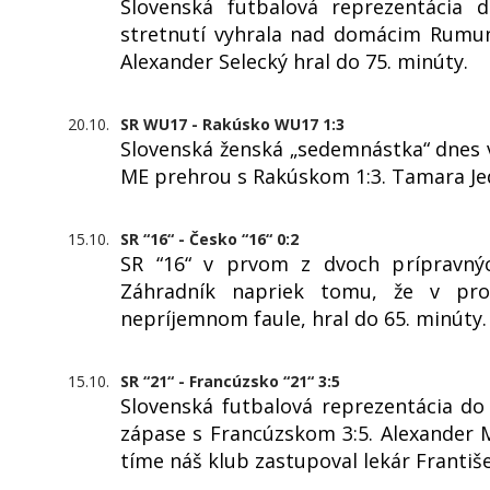
Slovenská futbalová reprezentácia
stretnutí vyhrala nad domácim Rumun
Alexander Selecký hral do 75. minúty.
20.10.
SR WU17 - Rakúsko WU17 1:3
Slovenská ženská „sedemnástka“ dnes vs
ME prehrou s Rakúskom 1:3. Tamara Jed
15.10.
SR “16“ - Česko “16“ 0:2
SR “16“ v prvom z dvoch prípravnýc
Záhradník napriek tomu, že v pr
nepríjemnom faule, hral do 65. minúty.
15.10.
SR “21“ - Francúzsko “21“ 3:5
Slovenská futbalová reprezentácia do
zápase s Francúzskom 3:5. Alexander M
tíme náš klub zastupoval lekár Františe