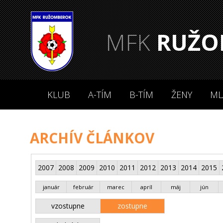
MFK
RUŽO
KLUB
A-TÍM
B-TÍM
ŽENY
ML
ARCHÍV ČLÁNKOV
2007
2008
2009
2010
2011
2012
2013
2014
2015
január
február
marec
apríl
máj
jún
vzostupne
zostupne