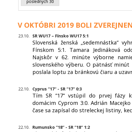
posledných 30
V OKTÓBRI 2019 BOLI ZVEREJNEN
23.10.
SR WU17 – Fínsko WU17 5:1
Slovenská ženská „sedemnástka“ vyh
Fínskom 5:1. Tamara Jedináková odo
Najskôr v 62. minúte výborne namie
slovenského výberu. O pätnásť minút 
poslala loptu za bránkovú čiaru a uzavr
22.10.
Cyprus “17“ - SR “17“ 0:3
Tím SR “17“ vstúpil do prvej fázy 
domácim Cyprom 3:0. Adrián Macejko 
čase sa zapísal do streleckej listiny, k
22.10.
Rumunsko “18“ - SR “18“ 1:2