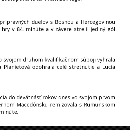
 prípravných duelov s Bosnou a Hercegovinou
hry v 84. minúte a v závere strelil jediný gól
o svojom druhom kvalifikačnom súboji vyhrala
Planietová odohrala celé stretnutie a Lucia
ácia do devätnásť rokov dnes vo svojom prvom
Severnom Macedónsku remizovala s Rumunskom
 minúte.