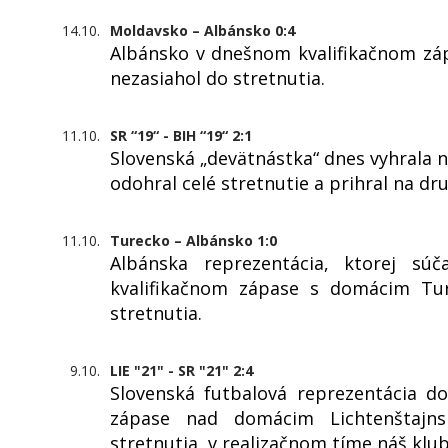
14.10.
Moldavsko – Albánsko 0:4
Albánsko v dnešnom kvalifikačnom záp
nezasiahol do stretnutia.
11.10.
SR “19“ - BIH “19“ 2:1
Slovenská „devätnástka“ dnes vyhrala
odohral celé stretnutie a prihral na dr
11.10.
Turecko – Albánsko 1:0
Albánska reprezentácia, ktorej súč
kvalifikačnom zápase s domácim Tur
stretnutia.
9.10.
LIE "21" - SR "21" 2:4
Slovenská futbalová reprezentácia do
zápase nad domácim Lichtenštajns
stretnutia, v realizačnom tíme náš klub