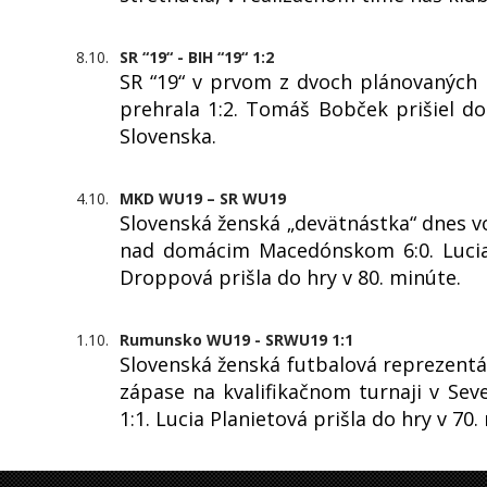
8.10.
SR “19“ - BIH “19“ 1:2
SR “19“ v prvom z dvoch plánovaných
prehrala 1:2. Tomáš Bobček prišiel do 
Slovenska.
4.10.
MKD WU19 – SR WU19
Slovenská ženská „devätnástka“ dnes v
nad domácim Macedónskom 6:0. Lucia 
Droppová prišla do hry v 80. minúte.
1.10.
Rumunsko WU19 - SRWU19 1:1
Slovenská ženská futbalová reprezent
zápase na kvalifikačnom turnaji v 
1:1. Lucia Planietová prišla do hry v 70.