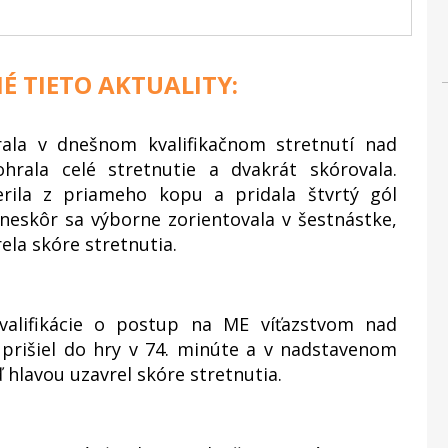
É TIETO AKTUALITY:
rala v dnešnom kvalifikačnom stretnutí nad
hrala celé stretnutie a dvakrát skórovala.
rila z priameho kopu a pridala štvrtý gól
neskôr sa výborne zorientovala v šestnástke,
ela skóre stretnutia.
kvalifikácie o postup na ME víťazstvom nad
prišiel do hry v 74. minúte a v nadstavenom
eď hlavou uzavrel skóre stretnutia.