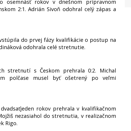
 do osemnásť rokov v dnešnom prípravnom
skom 2:1. Adrián Sivoň odohral celý zápas a
túpila do prvej fázy kvalifikácie o postup na
ináková odohrala celé stretnutie.
h stretnutí s Českom prehrala 0:2. Michal
om polčase musel byť ošetrený po veľmi
 dvadsaťjeden rokov prehrala v kvalifikačnom
ojžiš nezasiahol do stretnutia, v realizačnom
k Rigo.