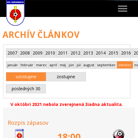
Toggle
navigat
ARCHÍV ČLÁNKOV
2007
2008
2009
2010
2011
2012
2013
2014
2015
2016
2
január
február
marec
apríl
máj
jún
júl
august
september
október
n
vzostupne
zostupne
posledných 30
V októbri 2021 nebola zverejnená žiadna aktualita.
Rozpis zápasov
18:00