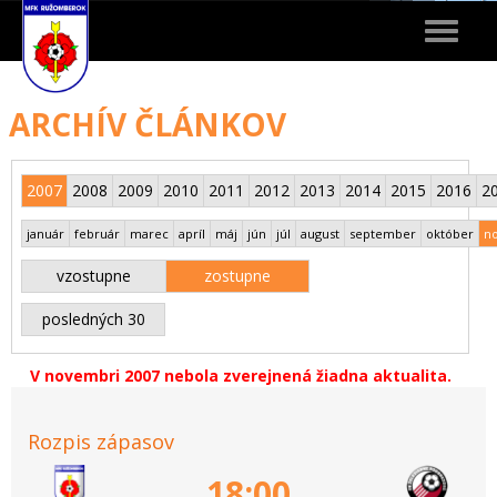
Toggle
navigat
ARCHÍV ČLÁNKOV
2007
2008
2009
2010
2011
2012
2013
2014
2015
2016
2
január
február
marec
apríl
máj
jún
júl
august
september
október
n
vzostupne
zostupne
posledných 30
V novembri 2007 nebola zverejnená žiadna aktualita.
Rozpis zápasov
18:00