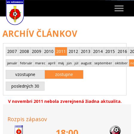
Toggle
navigat
ARCHÍV ČLÁNKOV
2007
2008
2009
2010
2011
2012
2013
2014
2015
2016
2
január
február
marec
apríl
máj
jún
júl
august
september
október
n
vzostupne
zostupne
posledných 30
V novembri 2011 nebola zverejnená žiadna aktualita.
Rozpis zápasov
18:00