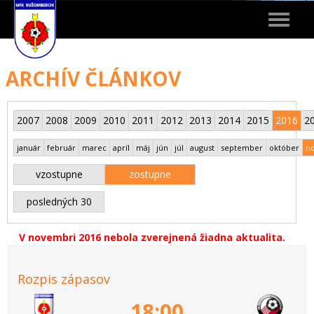
Toggle
navigat
ARCHÍV ČLÁNKOV
2007
2008
2009
2010
2011
2012
2013
2014
2015
2016
2
január
február
marec
apríl
máj
jún
júl
august
september
október
n
vzostupne
zostupne
posledných 30
V novembri 2016 nebola zverejnená žiadna aktualita.
Rozpis zápasov
18:00