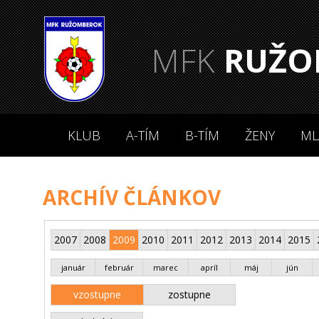
MFK
RUŽO
KLUB
A-TÍM
B-TÍM
ŽENY
ML
ARCHÍV ČLÁNKOV
2007
2008
2009
2010
2011
2012
2013
2014
2015
január
február
marec
apríl
máj
jún
vzostupne
zostupne