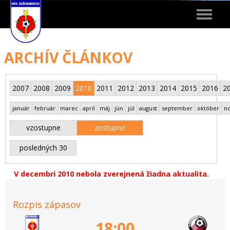
Toggle
navigat
ARCHÍV ČLÁNKOV
2007
2008
2009
2010
2011
2012
2013
2014
2015
2016
2
január
február
marec
apríl
máj
jún
júl
august
september
október
n
vzostupne
zostupne
posledných 30
V decembri 2010 nebola zverejnená žiadna aktualita.
Rozpis zápasov
18:00