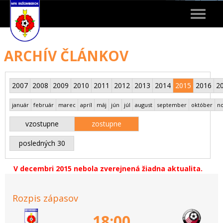
Toggle
navigat
ARCHÍV ČLÁNKOV
2007
2008
2009
2010
2011
2012
2013
2014
2015
2016
2
január
február
marec
apríl
máj
jún
júl
august
september
október
n
vzostupne
zostupne
posledných 30
V decembri 2015 nebola zverejnená žiadna aktualita.
Rozpis zápasov
18:00