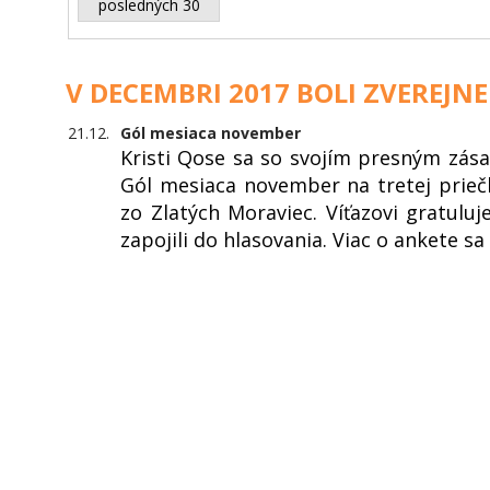
posledných 30
V DECEMBRI 2017 BOLI ZVEREJNE
21.12.
Gól mesiaca november
Kristi Qose sa so svojím presným zás
Gól mesiaca november na tretej prieč
zo Zlatých Moraviec. Víťazovi gratul
zapojili do hlasovania. Viac o ankete s