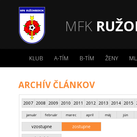
MFK
RUŽO
KLUB
A-TÍM
B-TÍM
ŽENY
ML
ARCHÍV ČLÁNKOV
2007
2008
2009
2010
2011
2012
2013
2014
2015
január
február
marec
apríl
máj
jún
vzostupne
zostupne