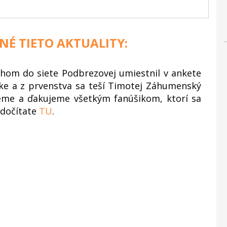
NÉ TIETO AKTUALITY:
ahom do siete Podbrezovej umiestnil v ankete
ke a z prvenstva sa teší Timotej Záhumenský
ujeme a ďakujeme všetkým fanúšikom, ktorí sa
a dočítate
TU
.