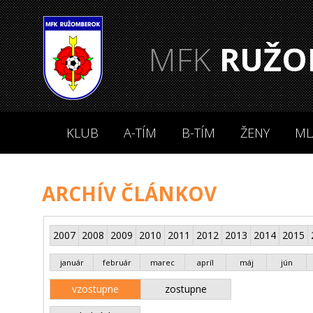
MFK
RUŽO
KLUB
A-TÍM
B-TÍM
ŽENY
ML
ARCHÍV ČLÁNKOV
2007
2008
2009
2010
2011
2012
2013
2014
2015
január
február
marec
apríl
máj
jún
vzostupne
zostupne