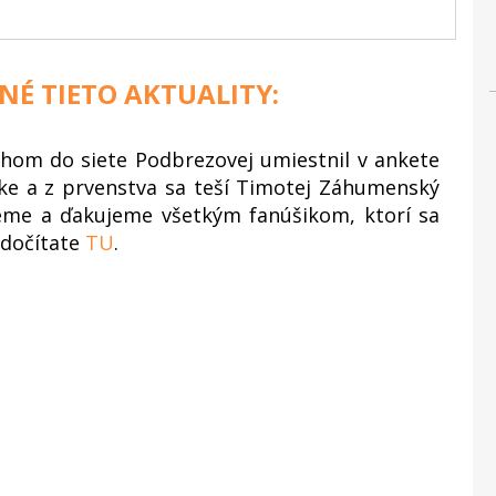
NÉ TIETO AKTUALITY:
ahom do siete Podbrezovej umiestnil v ankete
ke a z prvenstva sa teší Timotej Záhumenský
ujeme a ďakujeme všetkým fanúšikom, ktorí sa
a dočítate
TU
.