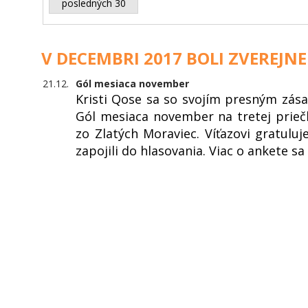
posledných 30
V DECEMBRI 2017 BOLI ZVEREJNE
21.12.
Gól mesiaca november
Kristi Qose sa so svojím presným zás
Gól mesiaca november na tretej prieč
zo Zlatých Moraviec. Víťazovi gratul
zapojili do hlasovania. Viac o ankete s