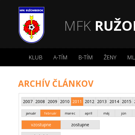
MFK
RUŽO
KLUB
A-TÍM
B-TÍM
ŽENY
ML
ARCHÍV ČLÁNKOV
2007
2008
2009
2010
2011
2012
2013
2014
2015
január
február
marec
apríl
máj
jún
vzostupne
zostupne