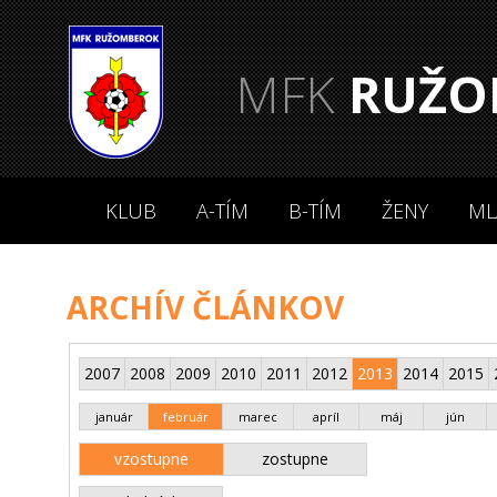
MFK
RUŽO
KLUB
A-TÍM
B-TÍM
ŽENY
ML
ARCHÍV ČLÁNKOV
2007
2008
2009
2010
2011
2012
2013
2014
2015
január
február
marec
apríl
máj
jún
vzostupne
zostupne