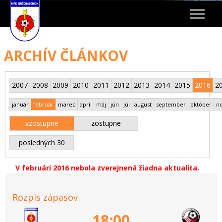
Toggle
navigat
ARCHÍV ČLÁNKOV
2007
2008
2009
2010
2011
2012
2013
2014
2015
2016
2
január
február
marec
apríl
máj
jún
júl
august
september
október
n
vzostupne
zostupne
posledných 30
V februári 2016 nebola zverejnená žiadna aktualita.
Rozpis zápasov
18:00