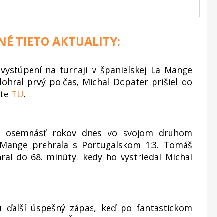
NÉ TIETO AKTUALITY:
ystúpení na turnaji v španielskej La Mange
hral prvý polčas, Michal Dopater prišiel do
ate
TU
.
 do osemnásť rokov dnes vo svojom druhom
a Mange prehrala s Portugalskom 1:3. Tomáš
ral do 68. minúty, kedy ho vystriedal Michal
 ďalší úspešný zápas, keď po fantastickom