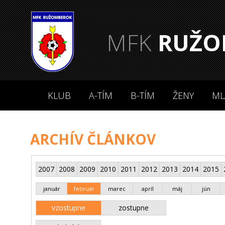
MFK
RUŽO
KLUB
A-TÍM
B-TÍM
ŽENY
ML
ARCHÍV ČLÁNKOV
2007
2008
2009
2010
2011
2012
2013
2014
2015
január
február
marec
apríl
máj
jún
vzostupne
zostupne