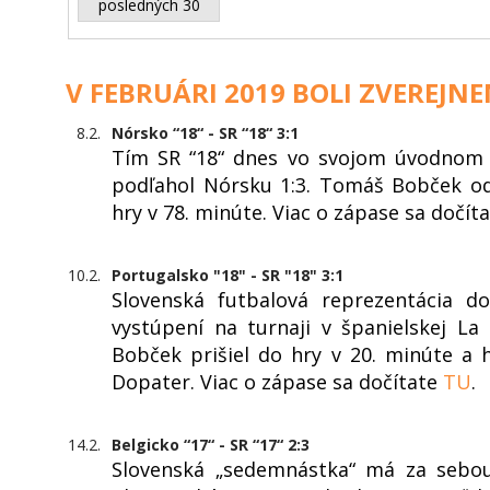
posledných 30
V FEBRUÁRI 2019 BOLI ZVEREJNE
8.2.
Nórsko “18“ - SR “18“ 3:1
Tím SR “18“ dnes vo svojom úvodnom v
podľahol Nórsku 1:3. Tomáš Bobček odo
hry v 78. minúte. Viac o zápase sa dočít
10.2.
Portugalsko "18" - SR "18" 3:1
Slovenská futbalová reprezentácia
vystúpení na turnaji v španielskej L
Bobček prišiel do hry v 20. minúte a h
Dopater. Viac o zápase sa dočítate
TU
.
14.2.
Belgicko “17“ - SR “17“ 2:3
Slovenská „sedemnástka“ má za sebou