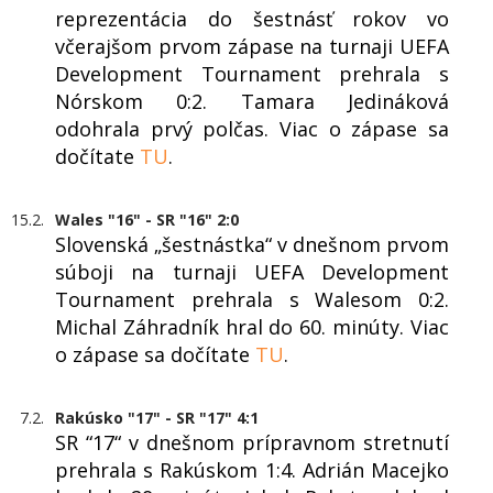
reprezentácia do šestnásť rokov vo
včerajšom prvom zápase na turnaji UEFA
Development Tournament prehrala s
Nórskom 0:2. Tamara Jedináková
odohrala prvý polčas. Viac o zápase sa
dočítate
TU
.
15.2.
Wales "16" - SR "16" 2:0
Slovenská „šestnástka“ v dnešnom prvom
súboji na turnaji UEFA Development
Tournament prehrala s Walesom 0:2.
Michal Záhradník hral do 60. minúty. Viac
o zápase sa dočítate
TU
.
7.2.
Rakúsko "17" - SR "17" 4:1
SR “17“ v dnešnom prípravnom stretnutí
prehrala s Rakúskom 1:4. Adrián Macejko