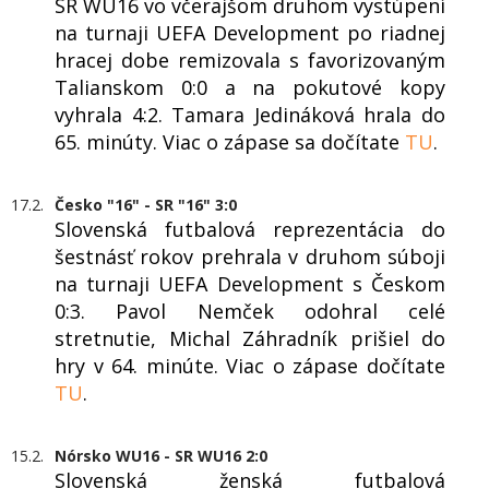
SR WU16 vo včerajšom druhom vystúpení
na turnaji UEFA Development po riadnej
hracej dobe remizovala s favorizovaným
Talianskom 0:0 a na pokutové kopy
vyhrala 4:2. Tamara Jedináková hrala do
65. minúty. Viac o zápase sa dočítate
TU
.
17.2.
Česko "16" - SR "16" 3:0
Slovenská futbalová reprezentácia do
šestnásť rokov prehrala v druhom súboji
na turnaji UEFA Development s Českom
0:3. Pavol Nemček odohral celé
stretnutie, Michal Záhradník prišiel do
hry v 64. minúte. Viac o zápase dočítate
TU
.
15.2.
Nórsko WU16 - SR WU16 2:0
Slovenská ženská futbalová