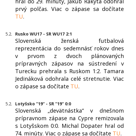
hral do 29. minúty, Jakub Rakyta odohral
prvý polčas. Viac o zápase sa dočítate
TU
.
5.2.
Rusko WU17 - SR WU17 2:1
Slovenská ženská futbalová
reprezentácia do sedemnásť rokov dnes
v prvom z dvoch plánovaných
prípravných zápasov na sústredení v
Turecku prehrala s Ruskom 1:2. Tamara
Jedináková odohrala celé stretnutie. Viac
o zápase sa dočítate
TU
.
5.2.
Lotyšsko “19“ - SR “19“ 0:0
Slovenská „devätnástka“ v dnešnom
prípravnom zápase na Cypre remizovala
s Lotyšskom 0:0. Michal Dopater hral od
74. minúty. Viac o zápase sa dočítate
TU
.