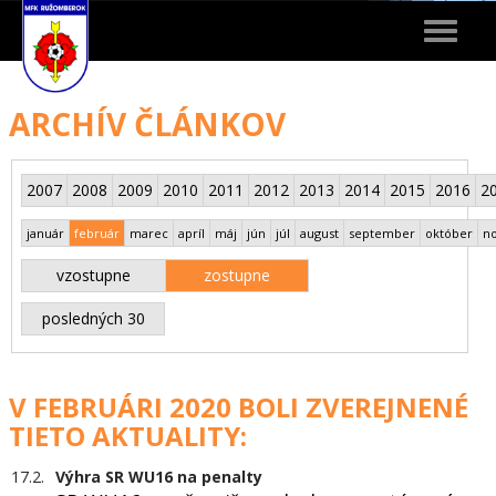
Toggle
navigat
ARCHÍV ČLÁNKOV
2007
2008
2009
2010
2011
2012
2013
2014
2015
2016
2
január
február
marec
apríl
máj
jún
júl
august
september
október
n
vzostupne
zostupne
posledných 30
V FEBRUÁRI 2020 BOLI ZVEREJNENÉ
TIETO AKTUALITY:
17.2.
Výhra SR WU16 na penalty