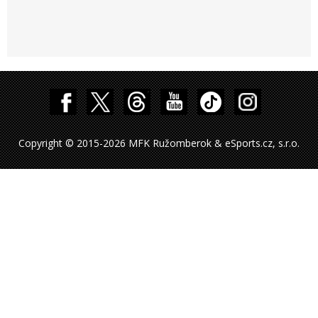
Copyright © 2015-2026 MFK Ružomberok & eSports.cz, s.r.o.