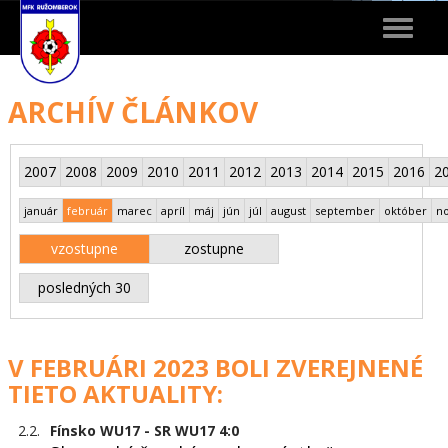
Toggle
navigat
ARCHÍV ČLÁNKOV
2007
2008
2009
2010
2011
2012
2013
2014
2015
2016
2
január
február
marec
apríl
máj
jún
júl
august
september
október
n
vzostupne
zostupne
posledných 30
V FEBRUÁRI 2023 BOLI ZVEREJNENÉ
TIETO AKTUALITY:
2.2.
Fínsko WU17 - SR WU17 4:0