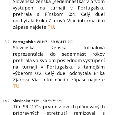
Slovenská ženská „sedemnástka“ v prvom
vystúpení na turnaji v Portugalsku
prehrala s Fínskom 0:4. Celý duel
odchytala Erika Zjarová. Viac informácií o
zápase nájdete
TU
.
8.2.
Portugalsko WU17 - SR WU17 2:0
Slovenská ženská futbalová
reprezentácia do sedemnásť rokov
prehrala vo svojom poslednom vystúpení
na turnaji v Portugalsku s tamojším
výberom 0:2. Celý duel odchytala Erika
Zjarová. Viac informácií o zápase nájdete
TU
.
14.2.
Slovinsko "17" - SR "17" 1:1
Tím SR “17“ v prvom z dvoch plánovaných
prípravných stretnutí remizoval s