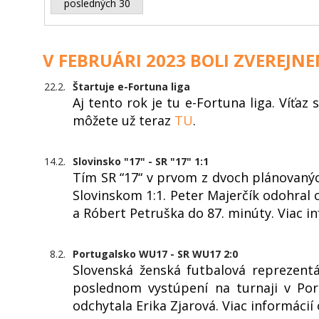
posledných 30
V FEBRUÁRI 2023 BOLI ZVEREJNE
22.2.
Štartuje e-Fortuna liga
Aj tento rok je tu e-Fortuna liga. Víťaz
môžete už teraz
TU
.
14.2.
Slovinsko "17" - SR "17" 1:1
Tím SR “17“ v prvom z dvoch plánovaný
Slovinskom 1:1. Peter Majerčík odohral 
a Róbert Petruška do 87. minúty. Viac i
8.2.
Portugalsko WU17 - SR WU17 2:0
Slovenská ženská futbalová reprezent
poslednom vystúpení na turnaji v Por
odchytala Erika Zjarová. Viac informáci