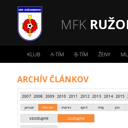
MFK
RUŽO
KLUB
A-TÍM
B-TÍM
ŽENY
ML
ARCHÍV ČLÁNKOV
2007
2008
2009
2010
2011
2012
2013
2014
2015
január
február
marec
apríl
máj
jún
vzostupne
zostupne