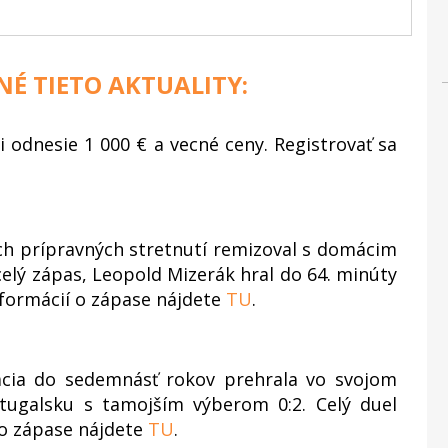
NÉ TIETO AKTUALITY:
 si odnesie 1 000 € a vecné ceny. Registrovať sa
ch prípravných stretnutí remizoval s domácim
celý zápas, Leopold Mizerák hral do 64. minúty
nformácií o zápase nájdete
TU
.
ácia do sedemnásť rokov prehrala vo svojom
tugalsku s tamojším výberom 0:2. Celý duel
í o zápase nájdete
TU
.