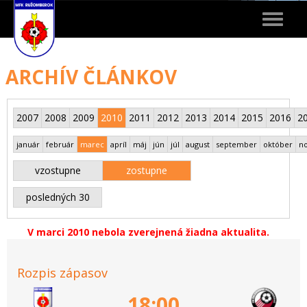
Toggle
navigat
ARCHÍV ČLÁNKOV
2007
2008
2009
2010
2011
2012
2013
2014
2015
2016
2
január
február
marec
apríl
máj
jún
júl
august
september
október
n
vzostupne
zostupne
posledných 30
V marci 2010 nebola zverejnená žiadna aktualita.
Rozpis zápasov
18:00