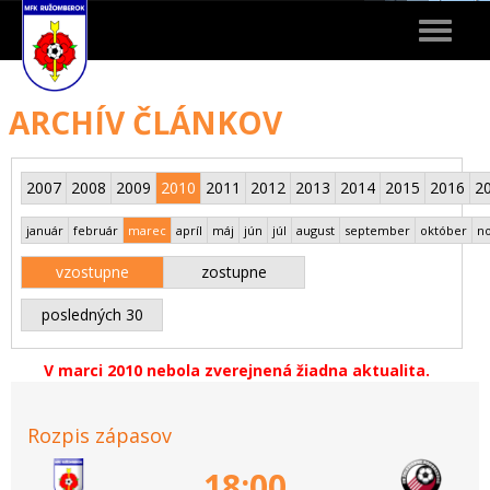
Toggle
navigat
ARCHÍV ČLÁNKOV
2007
2008
2009
2010
2011
2012
2013
2014
2015
2016
2
január
február
marec
apríl
máj
jún
júl
august
september
október
n
vzostupne
zostupne
posledných 30
V marci 2010 nebola zverejnená žiadna aktualita.
Rozpis zápasov
18:00