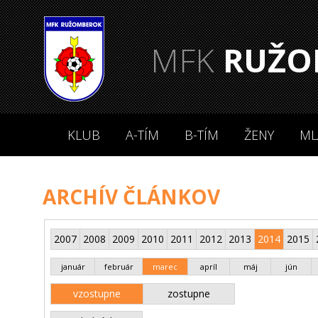
MFK
RUŽO
KLUB
A-TÍM
B-TÍM
ŽENY
ML
ARCHÍV ČLÁNKOV
2007
2008
2009
2010
2011
2012
2013
2014
2015
január
február
marec
apríl
máj
jún
vzostupne
zostupne