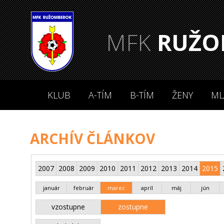
MFK
RUŽO
KLUB
A-TÍM
B-TÍM
ŽENY
ML
ARCHÍV ČLÁNKOV
2007
2008
2009
2010
2011
2012
2013
2014
2015
január
február
marec
apríl
máj
jún
vzostupne
zostupne