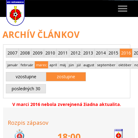
Toggle
navigat
ARCHÍV ČLÁNKOV
2007
2008
2009
2010
2011
2012
2013
2014
2015
2016
2
január
február
marec
apríl
máj
jún
júl
august
september
október
n
vzostupne
zostupne
posledných 30
V marci 2016 nebola zverejnená žiadna aktualita.
Rozpis zápasov
18:00