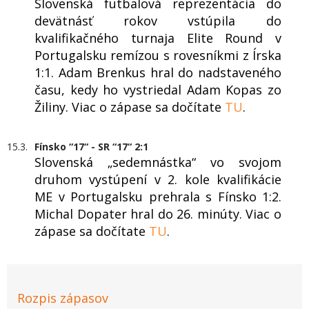
Slovenská futbalová reprezentácia do
devätnásť rokov vstúpila do
kvalifikačného turnaja Elite Round v
Portugalsku remízou s rovesníkmi z Írska
1:1. Adam Brenkus hral do nadstaveného
času, kedy ho vystriedal Adam Kopas zo
Žiliny. Viac o zápase sa dočítate
TU
.
15.3.
Fínsko “17“ - SR “17“ 2:1
Slovenská „sedemnástka“ vo svojom
druhom vystúpení v 2. kole kvalifikácie
ME v Portugalsku prehrala s Fínsko 1:2.
Michal Dopater hral do 26. minúty. Viac o
zápase sa dočítate
TU
.
Rozpis zápasov