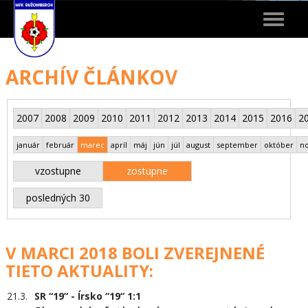
Toggle
navigat
ARCHÍV ČLÁNKOV
2007
2008
2009
2010
2011
2012
2013
2014
2015
2016
2
január
február
marec
apríl
máj
jún
júl
august
september
október
n
vzostupne
zostupne
posledných 30
V MARCI 2018 BOLI ZVEREJNENÉ
TIETO AKTUALITY:
21.3.
SR “19“ - Írsko “19“ 1:1