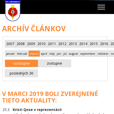
Toggle
navigat
ARCHÍV ČLÁNKOV
2007
2008
2009
2010
2011
2012
2013
2014
2015
2016
2
január
február
marec
apríl
máj
jún
júl
august
september
október
n
vzostupne
zostupne
posledných 30
V MARCI 2019 BOLI ZVEREJNENÉ
TIETO AKTUALITY:
25.3.
Kristi Qose v reprezentácii