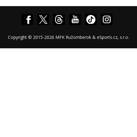
Copyright © 2015-2026 MFK Ružomberok & eSports.cz, s.r.o.