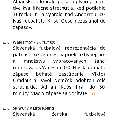
Albánsko odohralo počas uplynulých dní
dve kvalifikačné stretnutia, keď podľahlo
Turecku 0:2 a vyhralo nad Andorrou 3:0.
Náš futbalista Kristi Qose nezasiahol do
zápasov.
26.3.
Wales “15“ - SR “15“ 0:0
Slovenská futbalová reprezentácia do
pätnásť rokov dnes napriek aktívnej hre
a množstvu vypracovaných šancí
remizovala s Walesom 0:0. Náš klub mal v
zápase bohaté zastúpenie. Viktor
Úradník a Pavol Nemček odohrali celé
stretnutie, Adrián Koós hral do 50.
minúty. Viac o zápase sa dočítate
TU
.
29.3.
SR WU17 v Elite Round
Slovenská ženská futbalová