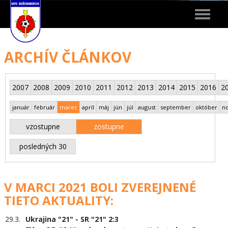
Toggle
navigat
ARCHÍV ČLÁNKOV
2007
2008
2009
2010
2011
2012
2013
2014
2015
2016
2
január
február
marec
apríl
máj
jún
júl
august
september
október
n
vzostupne
zostupne
posledných 30
V MARCI 2021 BOLI ZVEREJNENÉ
TIETO AKTUALITY:
29.3.
Ukrajina "21" - SR "21" 2:3