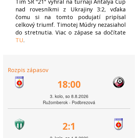
Tím SR "21" vyhral na turnaji Antalya Cup
nad rovesníkmi z Ukrajiny 3:2, vďaka
čomu si na tomto podujatí pripísal
celkový triumf. Timotej Múdry nezasiahol
do stretnutia. Viac o zápase sa dočítate
TU
.
Rozpis zápasov
18:00
3. kolo, so 8.8.2026
Ružomberok - Podbrezová
2:1