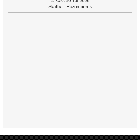
2. kolo, so 1.8.2026
Skalica - Ružomberok