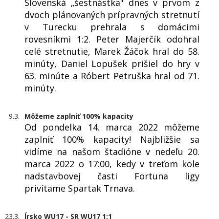
Slovenská „šestnástka" dnes v prvom z
dvoch plánovaných prípravných stretnutí
v Turecku prehrala s domácimi
rovesníkmi 1:2. Peter Majerčík odohral
celé stretnutie, Marek Žáčok hral do 58.
minúty, Daniel Lopušek prišiel do hry v
63. minúte a Róbert Petruška hral od 71.
minúty.
9.3.
Môžeme zaplniť 100% kapacity
Od pondelka 14. marca 2022 môžeme
zaplniť 100% kapacity! Najbližšie sa
vidíme na našom štadióne v nedeľu 20.
marca 2022 o 17:00, kedy v treťom kole
nadstavbovej časti Fortuna ligy
privítame Spartak Trnava.
23.3.
Írsko WU17 - SR WU17 1:1