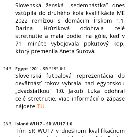
Slovenská ženská „sedemnástka“ dnes
vstúpila do druhého kola kvalifikácie ME
2022 remízou s domácim Írskom 1:1.
Darina Hrúziková odohrala celé
stretnutie a mala podiel na góle, keď v
71. minúte vybojovala pokutový kop,
ktorý premenila Aneta Surová.
24.3.
Egypt "20" - SR "19" 0:1
Slovenská futbalová reprezentácia do
devätnásť rokov vyhrala nad egyptskou
„dvadsiatkou“ 1:0. Jakub Luka odohral
celé stretnutie. Viac informácií o zápase
nájdete
TU
.
26.3.
Island WU17 - SR WU17 1:0
Tím SR WU17 v dnešnom kvalifikačnom