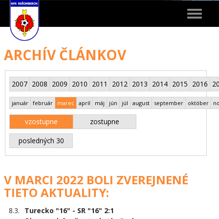
Toggle
navigat
ARCHÍV ČLÁNKOV
2007
2008
2009
2010
2011
2012
2013
2014
2015
2016
2
január
február
marec
apríl
máj
jún
júl
august
september
október
n
vzostupne
zostupne
posledných 30
V MARCI 2022 BOLI ZVEREJNENÉ
TIETO AKTUALITY:
8.3.
Turecko "16" - SR "16" 2:1