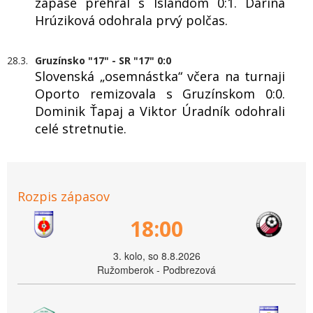
zápase prehral s Islandom 0:1. Darina
Hrúziková odohrala prvý polčas.
28.3.
Gruzínsko "17" - SR "17" 0:0
Slovenská „osemnástka“ včera na turnaji
Oporto remizovala s Gruzínskom 0:0.
Dominik Ťapaj a Viktor Úradník odohrali
celé stretnutie.
Rozpis zápasov
18:00
3. kolo, so 8.8.2026
Ružomberok - Podbrezová