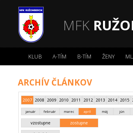
MFK
RUŽO
KLUB
A-TÍM
B-TÍM
ŽENY
ML
ARCHÍV ČLÁNKOV
2007
2008
2009
2010
2011
2012
2013
2014
2015
január
február
marec
apríl
máj
jún
vzostupne
zostupne