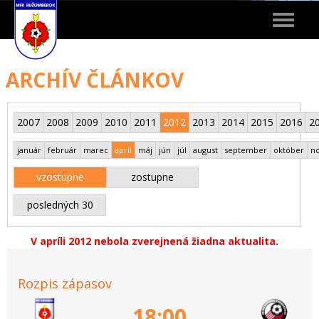
Toggle
navigat
ARCHÍV ČLÁNKOV
2007
2008
2009
2010
2011
2012
2013
2014
2015
2016
2
január
február
marec
apríl
máj
jún
júl
august
september
október
n
vzostupne
zostupne
posledných 30
V apríli 2012 nebola zverejnená žiadna aktualita.
Rozpis zápasov
18:00