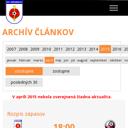
Toggle
navigat
ARCHÍV ČLÁNKOV
2007
2008
2009
2010
2011
2012
2013
2014
2015
2016
2
január
február
marec
apríl
máj
jún
júl
august
september
október
n
vzostupne
zostupne
posledných 30
V apríli 2015 nebola zverejnená žiadna aktualita.
Rozpis zápasov
18:00