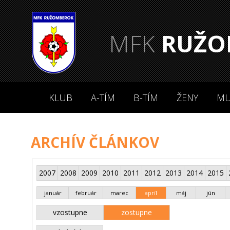
MFK
RUŽO
KLUB
A-TÍM
B-TÍM
ŽENY
ML
ARCHÍV ČLÁNKOV
2007
2008
2009
2010
2011
2012
2013
2014
2015
január
február
marec
apríl
máj
jún
vzostupne
zostupne