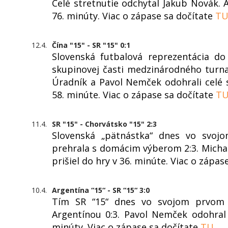
Celé stretnutie odchytal Jakub Novák. 
76. minúty. Viac o zápase sa dočítate
T
12.4.
Čína "15" - SR "15" 0:1
Slovenská futbalová reprezentácia d
skupinovej časti medzinárodného turnaj
Úradník a Pavol Nemček odohrali celé s
58. minúte. Viac o zápase sa dočítate
T
11.4.
SR "15" - Chorvátsko "15" 2:3
Slovenská „pätnástka“ dnes vo svoj
prehrala s domácim výberom 2:3. Michal
prišiel do hry v 36. minúte. Viac o zápas
10.4.
Argentína “15“ - SR “15“ 3:0
Tím SR “15“ dnes vo svojom prvom 
Argentínou 0:3. Pavol Nemček odohral 
minúty. Viac o zápase sa dočítate
TU
.