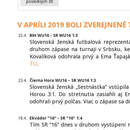
posledných 30
V APRÍLI 2019 BOLI ZVEREJNENÉ
25.4.
BIH WU16 - SR WU16 1:3
Slovenská ženská futbalová reprezent
druhom zápase na turnaji v Srbsku, ke
Kovalíková odohrala prvý a Ema Ťapajá
TU
.
23.4.
Čierna Hora WU16 – SR WU16 1:3
Slovenská ženská „šestnástka“ vstúpil
Horou 3:1. Do stretnutia zasiahli aj 
odohrali prvý polčas. Viac o zápase sa 
18.4.
Ekvádor "16" - SR "16" 1:4
Tím SR “16“ dnes v druhom vystúpení n