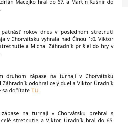
Adrián Macejko hral do 67. a Martin Kušnír do
U
.
o pätnásť rokov dnes v poslednom stretnutí
a v Chorvátsku vyhrala nad Čínou 1:0. Viktor
tretnutie a Michal Záhradník prišiel do hry v
U
.
om druhom zápase na turnaji v Chorvátsku
 Záhradník odohral celý duel a Viktor Úradník
e sa dočítate
TU
.
zápase na turnaji v Chorvátsku prehral s
celé stretnutie a Viktor Úradník hral do 65.