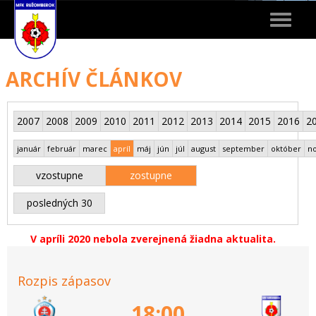
Toggle
navigat
ARCHÍV ČLÁNKOV
2007
2008
2009
2010
2011
2012
2013
2014
2015
2016
2
január
február
marec
apríl
máj
jún
júl
august
september
október
n
vzostupne
zostupne
posledných 30
V apríli 2020 nebola zverejnená žiadna aktualita.
Rozpis zápasov
18:00