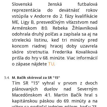
Slovenská ženská futbalová
reprezentácia do devätnásť rokov
vstúpila v Andorre do 2. fázy kvalifikácie
ME, Ligy B, presvedčivým víťazstvom nad
Arménskom 8:0. Rebeka Žihlavníková
odohrala druhý polčas a zapísala sa aj na
streleckú listinu, keď tri minúty pred
koncom riadnej hracej doby uzavrela
skóre stretnutia. Frederika Kovaliková
prišla do hry v 68. minúte. Viac informácií
o zápase nájdete
TU
.
5.4.
M. Bačík skóroval za SR "15"
Tím SR "15“ vyhral v prvom z dvoch
plánovaných duelov nad Severným
Macedónskom 4:1. Martin Bačík hral s
kapitánskou páskou do 69. minúty a na
výhre sa podieľal jedným gólom, keď v 23.