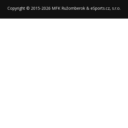
Copyright © 2015-2026 MFK Ružomberok & eSports.cz, s.r.o.