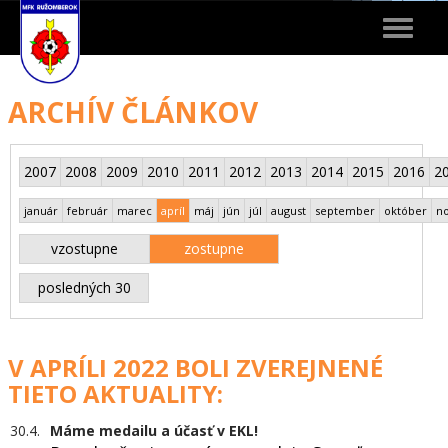
Toggle
navigat
ARCHÍV ČLÁNKOV
2007
2008
2009
2010
2011
2012
2013
2014
2015
2016
2
január
február
marec
apríl
máj
jún
júl
august
september
október
n
vzostupne
zostupne
posledných 30
V APRÍLI 2022 BOLI ZVEREJNENÉ
TIETO AKTUALITY:
30.4.
Máme medailu a účasť v EKL!