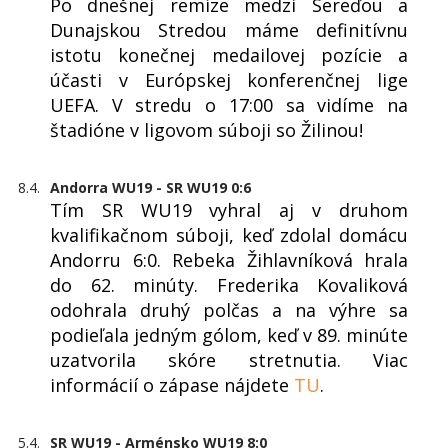
Po dnešnej remíze medzi Sereďou a
Dunajskou Stredou máme definitívnu
istotu konečnej medailovej pozície a
účasti v Európskej konferenčnej lige
UEFA. V stredu o 17:00 sa vidíme na
štadióne v ligovom súboji so Žilinou!
8.4.
Andorra WU19 - SR WU19 0:6
Tím SR WU19 vyhral aj v druhom
kvalifikačnom súboji, keď zdolal domácu
Andorru 6:0. Rebeka Žihlavníková hrala
do 62. minúty. Frederika Kovaliková
odohrala druhý polčas a na výhre sa
podieľala jedným gólom, keď v 89. minúte
uzatvorila skóre stretnutia. Viac
informácií o zápase nájdete
TU
.
5.4.
SR WU19 - Arménsko WU19 8:0