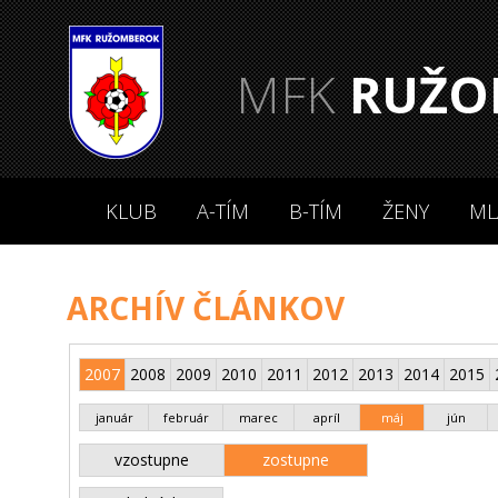
MFK
RUŽO
KLUB
A-TÍM
B-TÍM
ŽENY
ML
ARCHÍV ČLÁNKOV
2007
2008
2009
2010
2011
2012
2013
2014
2015
január
február
marec
apríl
máj
jún
vzostupne
zostupne