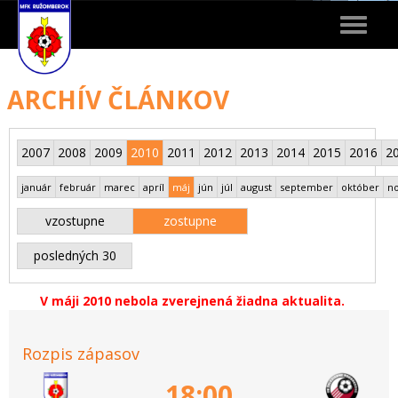
Toggle
navigat
ARCHÍV ČLÁNKOV
2007
2008
2009
2010
2011
2012
2013
2014
2015
2016
2
január
február
marec
apríl
máj
jún
júl
august
september
október
n
vzostupne
zostupne
posledných 30
V máji 2010 nebola zverejnená žiadna aktualita.
Rozpis zápasov
18:00