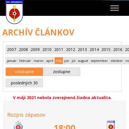
Toggle
navigat
ARCHÍV ČLÁNKOV
2007
2008
2009
2010
2011
2012
2013
2014
2015
2016
2
január
február
marec
apríl
máj
jún
júl
august
september
október
n
vzostupne
zostupne
posledných 30
V máji 2021 nebola zverejnená žiadna aktualita.
Rozpis zápasov
18:00