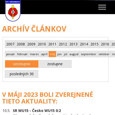
Toggle
navigat
ARCHÍV ČLÁNKOV
2007
2008
2009
2010
2011
2012
2013
2014
2015
2016
2
január
február
marec
apríl
máj
jún
júl
august
september
október
n
vzostupne
zostupne
posledných 30
V MÁJI 2023 BOLI ZVEREJNENÉ
TIETO AKTUALITY:
10.5.
SR WU15 - Česko WU15 0:2