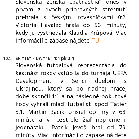
Slovenská ženská „pätnástka“ dnes v
prvom z dvoch prípravných stretnutí
prehrala s českými rovesníčkami 0:2.
Victoria Havalec hrala do 56. minúty,
kedy ju vystriedala Klaudia Krúpová. Viac
informácií o zápase nájdete
TU
.
10.5.
SR "16" - UA "16" 1:1 pk 3:1
Slovenská futbalová reprezentácia do
šestnásť rokov vstúpila do turnaja UEFA
Development v Senci duelom s
Ukrajinou, ktorý sa po riadnej hracej
dobe skončil 1:1 a na následné pokutové
kopy vyhrali mladí futbalisti spod Tatier
3:1. Martin Bačík prišiel do hry v 68.
minúte a v rozstrele žiaľ nepremenil
jedenástku. Patrik Jevoš hral od 79.
minúty. Viac informácií o zápase nájdete