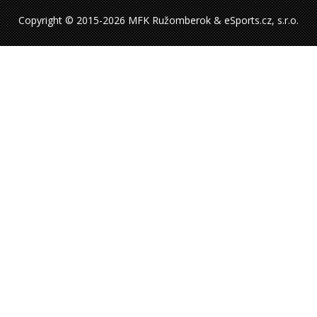
Copyright © 2015-2026 MFK Ružomberok & eSports.cz, s.r.o.