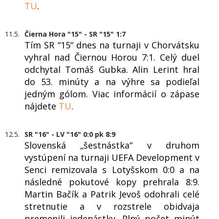
TU
.
11.5.
Čierna Hora "15" - SR "15" 1:7
Tím SR “15“ dnes na turnaji v Chorvátsku
vyhral nad Čiernou Horou 7:1. Celý duel
odchytal Tomáš Gubka. Alin Lerint hral
do 53. minúty a na výhre sa podieľal
jedným gólom. Viac informácií o zápase
nájdete
TU
.
12.5.
SR "16" - LV "16" 0:0 pk 8:9
Slovenská „šestnástka“ v druhom
vystúpení na turnaji UEFA Development v
Senci remizovala s Lotyšskom 0:0 a na
následné pokutové kopy prehrala 8:9.
Martin Bačík a Patrik Jevoš odohrali celé
stretnutie a v rozstrele obidvaja
premenili jedenástky. Plný počet minút